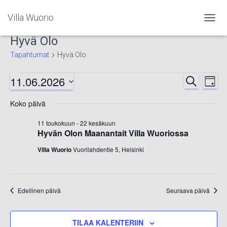
Villa Wuorio
NAVIG
PÄÄLL
Hyvä Olo
Tapahtumat
Hyvä Olo
11.06.2026
Tapahtumat
ETSI
Ta
Tapah
PÄIVÄ
Valitse
Vi
for
Koko päivä
Etsi
päivä.
Nav
11 toukokuun
-
22 kesäkuun
11.06.2026
aja
Hyvän Olon Maanantait Villa Wuoriossa
Villa Wuorio
Vuorilahdentie 5, Helsinki
Näkym
navigoi
Edellinen päivä
Seuraava päivä
TILAA KALENTERIIN