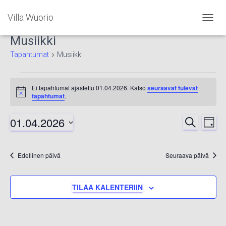
Villa Wuorio
NAVIG
PÄÄLL
Musiikki
Tapahtumat
Musiikki
Tapahtumat
Ei tapahtumat ajastettu 01.04.2026. Katso
seuraavat tulevat
Notice
tapahtumat
.
for
01.04.2026
ETSI
Ta
Tapah
01.04.2026
PÄIVÄ
Valitse
Vi
Etsi
päivä.
Edellinen päivä
Seuraava päivä
Nav
aja
TILAA KALENTERIIN
Näkym
navigoi