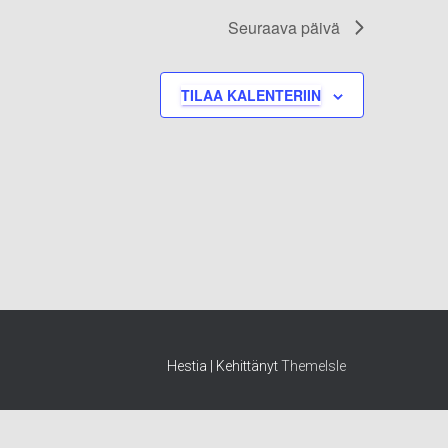
Seuraava päivä
TILAA KALENTERIIN
Hestia | Kehittänyt
ThemeIsle