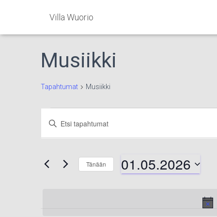
Villa Wuorio
Musiikki
Tapahtumat
Musiikki
Tapahtumat
Tapahtumat
Syötä
hakusana.
Etsi
for
Etsi
Tapahtumat
01.05.2026
hakusanalla.
Tänään
01.05.2026
aja
Valitse
päivä.
Näkymät