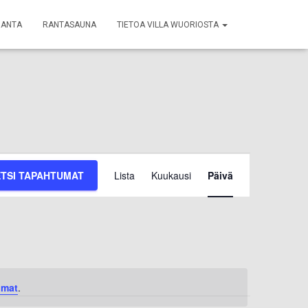
RANTA
RANTASAUNA
TIETOA VILLA WUORIOSTA
Tapahtuma
ETSI TAPAHTUMAT
Lista
Kuukausi
Päivä
Views
Navigation
umat
.