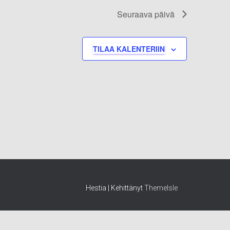
Seuraava päivä
TILAA KALENTERIIN
Hestia | Kehittänyt
ThemeIsle