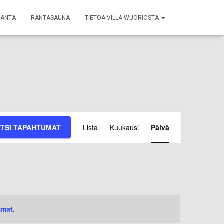
RANTA
RANTASAUNA
TIETOA VILLA WUORIOSTA
Tapahtuma
ETSI TAPAHTUMAT
Lista
Kuukausi
Päivä
Views
Navigation
umat
.