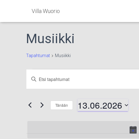
Villa Wuorio
Musiikki
Tapahtumat
Musiikki
Tapahtumat
Tapahtumat
Syötä
hakusana.
Etsi
for
Etsi
Tapahtumat
13.06.2026
hakusanalla.
Tänään
13.06.2026
aja
Valitse
päivä.
Näkymät