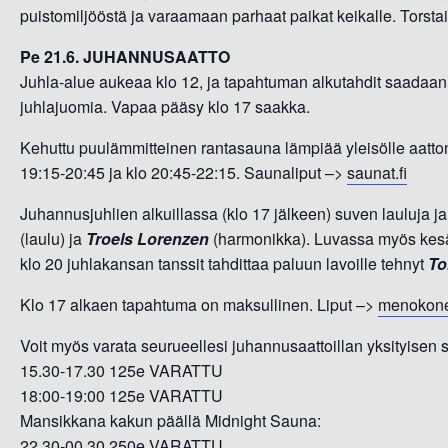
puistomiljööstä ja varaamaan parhaat paikat keikalle. Tors
Pe 21.6. JUHANNUSAATTO
Juhla-alue aukeaa klo 12, ja tapahtuman alkutahdit saadaan 
juhlajuomia. Vapaa pääsy klo 17 saakka.
Kehuttu puulämmitteinen rantasauna lämpiää yleisölle aattona
19:15-20:45 ja klo 20:45-22:15. Saunaliput –>
saunat.fi
Juhannusjuhlien alkuillassa (klo 17 jälkeen) suven lauluja 
(laulu) ja
Troels Lorenzen
(harmonikka). Luvassa myös kesän
klo 20 juhlakansan tanssit tahdittaa paluun lavoille tehnyt
To
Klo 17 alkaen tapahtuma on maksullinen. Liput –>
menokone.
Voit myös varata seurueellesi juhannusaattoillan yksityisen
15.30-17.30 125e VARATTU
18:00-19:00 125e VARATTU
Mansikkana kakun päällä Midnight Sauna:
22.30-00.30 250e VARATTU