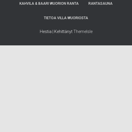
KAHVILA & BAARI WUORION RANTA
RANTASAUNA
TIETOA VILLA WUORIOSTA
Hestia | Kehittänyt
ThemeIsle