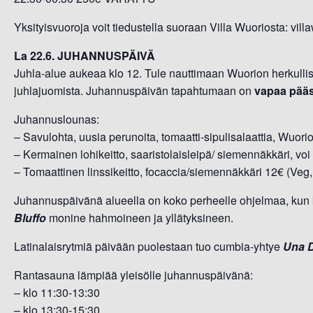
Yksityisvuoroja voit tiedustella suoraan Villa Wuoriosta: vi
La 22.6. JUHANNUSPÄIVÄ
Juhla-alue aukeaa klo 12. Tule nauttimaan Wuorion herkull
juhlajuomista. Juhannuspäivän tapahtumaan on
vapaa pää
Juhannuslounas:
– Savulohta, uusia perunoita, tomaatti-sipulisalaattia, Wuori
– Kermainen lohikeitto, saaristolaisleipä/ siemennäkkäri, voi
– Tomaattinen linssikeitto, focaccia/siemennäkkäri 12€ (Veg,
Juhannuspäivänä alueella on koko perheelle ohjelmaa, kun k
Bluffo
monine hahmoineen ja yllätyksineen.
Latinalaisrytmiä päivään puolestaan tuo cumbia-yhtye
Una 
Rantasauna lämpiää yleisölle juhannuspäivänä:
– klo 11:30-13:30
– klo 13:30-15:30