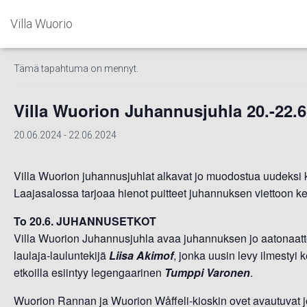
Villa Wuorio
« Kaikki Tapahtumat
Tämä tapahtuma on mennyt.
Villa Wuorion Juhannusjuhla 20.-22.6
20.06.2024
-
22.06.2024
Villa Wuorion juhannusjuhlat alkavat jo muodostua uudeksi
Laajasalossa tarjoaa hienot puitteet juhannuksen viettoon k
To 20.6. JUHANNUSETKOT
Villa Wuorion Juhannusjuhla avaa juhannuksen jo aatonaat
laulaja-lauluntekijä
Liisa Akimof
, jonka uusin levy ilmestyi
etkoilla esiintyy legengaarinen
Tumppi Varonen
.
Wuorion Rannan ja Wuorion Wåffeli-kioskin ovet avautuvat jo