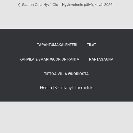
Saaren Oma Hyvä Olo – Hyvinvoinnin päivä, kevät 2026
TAPAHTUMAKALENTERI
TILAT
KAHVILA & BAARI WUORION RANTA
RANTASAUNA
TIETOA VILLA WUORIOSTA
Hestia | Kehittänyt
ThemeIsle