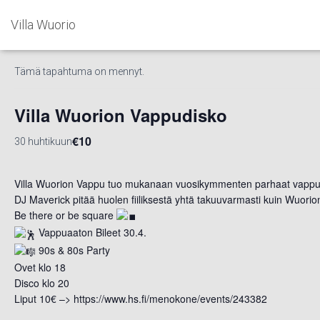
Villa Wuorio
« Kaikki Tapahtumat
Tämä tapahtuma on mennyt.
Villa Wuorion Vappudisko
€10
30 huhtikuun
Villa Wuorion Vappu tuo mukanaan vuosikymmenten parhaat vapputu
DJ Maverick pitää huolen fiiliksestä yhtä takuuvarmasti kuin Wuorio
Be there or be square
Vappuaaton Bileet 30.4.
90s & 80s Party
Ovet klo 18
Disco klo 20
Liput 10€ –> https://www.hs.fi/menokone/events/243382