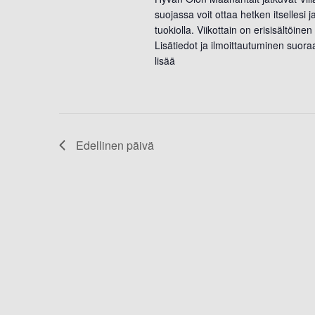
suojassa voit ottaa hetken itsellesi 
tuokiolla. Viikottain on erisisältöin
Lisätiedot ja ilmoittautuminen suora
lisää
Edellinen päivä