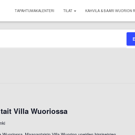
TAPAHTUMAKALENTERI
TILAT
KAHVILA & BAARI WUORION 
ait Villa Wuoriossa
nki
a Wuoriossa. Maanantaisin Villa Wuorion upeiden hirsiseinien