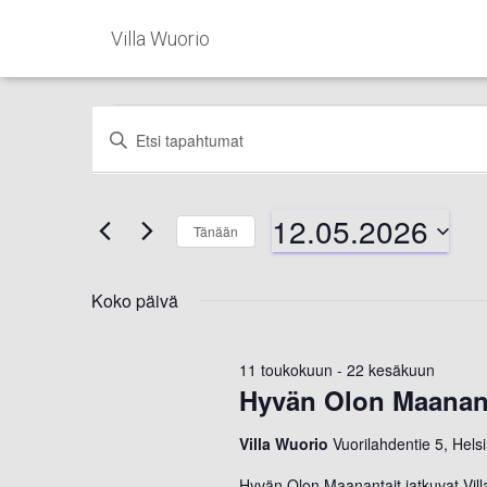
Villa Wuorio
Tapahtumat
Tapahtumat
Syötä
hakusana.
Etsi
Etsi
for
Tapahtumat
12.05.2026
hakusanalla.
Tänään
aja
Valitse
12.05.2026
päivä.
Koko päivä
Näkymät
11 toukokuun
-
22 kesäkuun
navigointi
Hyvän Olon Maanant
Villa Wuorio
Vuorilahdentie 5, Helsi
Hyvän Olon Maanantait jatkuvat Vill