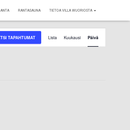
RANTA
RANTASAUNA
TIETOA VILLA WUORIOSTA
Tapahtuma
ETSI TAPAHTUMAT
Lista
Kuukausi
Päivä
Views
Navigation