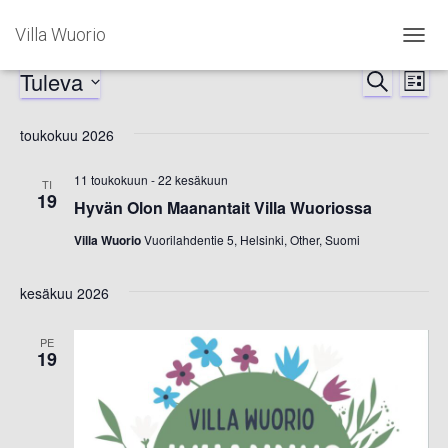
Villa Wuorio
NAVIG
PÄÄLL
Tuleva
Tapahtumat
ETSI
Ta
Tapah
LISTA
Valitse
Vi
Etsi
päivä.
toukokuu 2026
Nav
aja
11 toukokuun
-
22 kesäkuun
TI
19
Hyvän Olon Maanantait Villa Wuoriossa
Näkym
Villa Wuorio
Vuorilahdentie 5, Helsinki, Other, Suomi
navigoi
kesäkuu 2026
PE
19