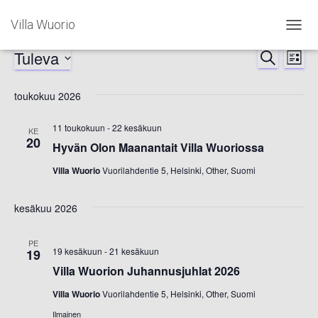
Villa Wuorio
NAVIG
PÄÄLL
Tuleva
Tapahtumat
ETSI
Ta
Tapah
LISTA
Valitse
Vi
Etsi
päivä.
toukokuu 2026
Nav
aja
11 toukokuun
-
22 kesäkuun
KE
20
Hyvän Olon Maanantait Villa Wuoriossa
Näkym
Villa Wuorio
Vuorilahdentie 5, Helsinki, Other, Suomi
navigoi
kesäkuu 2026
PE
19 kesäkuun
-
21 kesäkuun
19
Villa Wuorion Juhannusjuhlat 2026
Villa Wuorio
Vuorilahdentie 5, Helsinki, Other, Suomi
Ilmainen