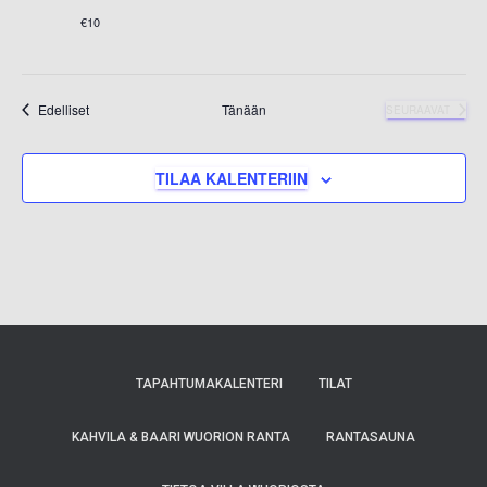
€10
Tapahtumat
Edelliset
Tänään
SEURAAVAT
TAPAHTUMAT
TILAA KALENTERIIN
TAPAHTUMAKALENTERI
TILAT
KAHVILA & BAARI WUORION RANTA
RANTASAUNA