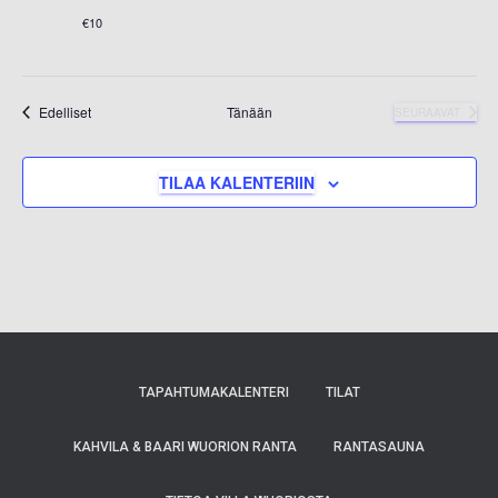
€10
Tapahtumat
Edelliset
Tänään
SEURAAVAT
TAPAHTUMAT
TILAA KALENTERIIN
TAPAHTUMAKALENTERI
TILAT
KAHVILA & BAARI WUORION RANTA
RANTASAUNA