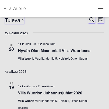
Villa Wuorio
NAVIG
PÄÄLL
Tuleva
Tapahtumat
ETSI
Ta
Tapah
LISTA
Valitse
Vi
Etsi
päivä.
toukokuu 2026
Nav
aja
11 toukokuun
-
22 kesäkuun
TO
28
Hyvän Olon Maanantait Villa Wuoriossa
Näkym
Villa Wuorio
Vuorilahdentie 5, Helsinki, Other, Suomi
navigoi
kesäkuu 2026
PE
19 kesäkuun
-
21 kesäkuun
19
Villa Wuorion Juhannusjuhlat 2026
Villa Wuorio
Vuorilahdentie 5, Helsinki, Other, Suomi
Ilmainen