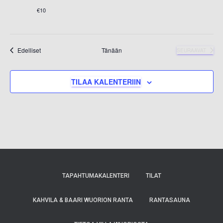
€10
Tapahtumat
Edelliset
Tänään
SEURAAVAT
TAPAHTUMAT
TILAA KALENTERIIN
TAPAHTUMAKALENTERI
TILAT
KAHVILA & BAARI WUORION RANTA
RANTASAUNA