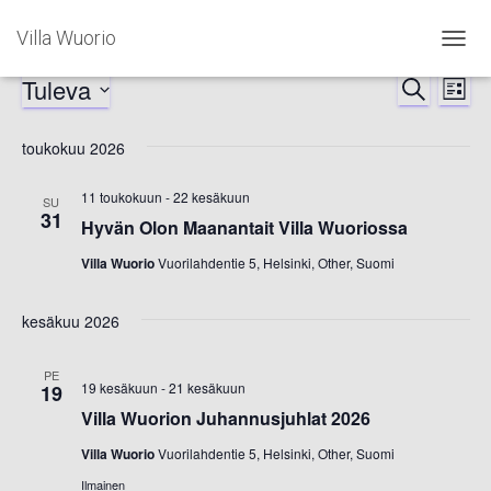
Villa Wuorio
NAVIG
PÄÄLL
Tuleva
Tapahtumat
ETSI
Ta
Tapah
LISTA
Valitse
Vi
Etsi
päivä.
toukokuu 2026
Nav
aja
11 toukokuun
-
22 kesäkuun
SU
31
Hyvän Olon Maanantait Villa Wuoriossa
Näkym
Villa Wuorio
Vuorilahdentie 5, Helsinki, Other, Suomi
navigoi
kesäkuu 2026
PE
19 kesäkuun
-
21 kesäkuun
19
Villa Wuorion Juhannusjuhlat 2026
Villa Wuorio
Vuorilahdentie 5, Helsinki, Other, Suomi
Ilmainen