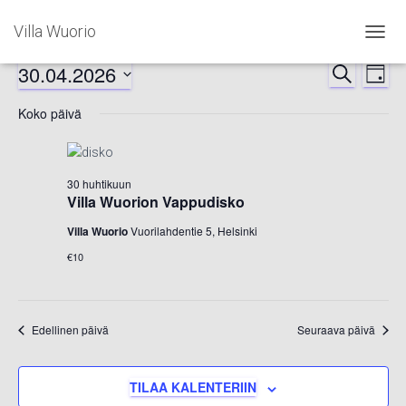
Villa Wuorio
NAVIG
PÄÄLL
30.04.2026
Tapahtumat
ETSI
Ta
Tapah
PÄIVÄ
Valitse
Vi
Koko päivä
Etsi
for
päivä.
Nav
aja
30.04.2026
30 huhtikuun
Näkym
Villa Wuorion Vappudisko
Villa Wuorio
Vuorilahdentie 5, Helsinki
navigoi
€10
Edellinen päivä
Seuraava päivä
TILAA KALENTERIIN